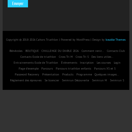
Copyright © 2018-2026 Cahors Triathlon | Powered by WordPress | Design by
Iceable Themes
Bénévoles
BOUTIQUE
CHALLENGE DU DIABLE 2026
Comment venir…
Contacts Club
Contacts Ecole de triathlon
Cross Tri M
Cross Tri S
Des liens utiles…
Entrainements Ecole de Triathlon
Évènements
Inscription
Les courses
Login
Page d’exemple
Parcours
Parcours triathlon enfants
Parcours XS et S
Password Recovery
Présentation
Products
Programme
Quelques images…
Règlement des épreuves
Se licencier
Swimrun Découverte
Swimrun M
Swimrun S