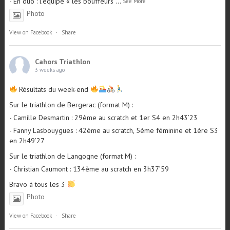
- En duo : l’équipe « les bouffeurs
...
See More
Photo
View on Facebook
·
Share
Cahors Triathlon
3 weeks ago
Résultats du week-end
Sur le triathlon de Bergerac (format M) :
- Camille Desmartin : 29ème au scratch et 1er S4 en 2h43’23
- Fanny Lasbouygues : 42ème au scratch, 5ème féminine et 1ère S3
en 2h49’27
Sur le triathlon de Langogne (format M) :
- Christian Caumont : 134ème au scratch en 3h37’59
Bravo à tous les 3
Photo
View on Facebook
·
Share