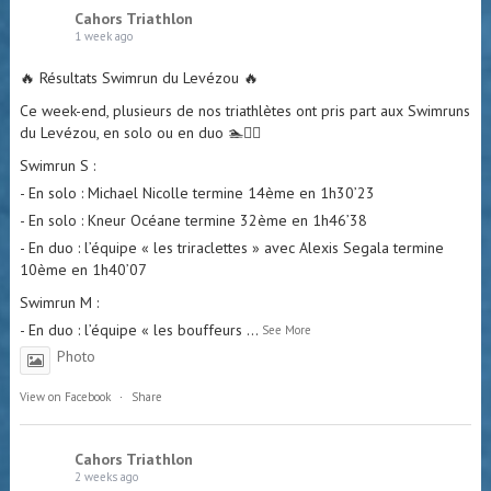
Cahors Triathlon
1 week ago
🔥 Résultats Swimrun du Levézou 🔥
Ce week-end, plusieurs de nos triathlètes ont pris part aux Swimruns
du Levézou, en solo ou en duo 🏊🏃‍♂️
Swimrun S :
- En solo : Michael Nicolle termine 14ème en 1h30’23
- En solo : Kneur Océane termine 32ème en 1h46’38
- En duo : l’équipe « les triraclettes » avec Alexis Segala termine
10ème en 1h40’07
Swimrun M :
- En duo : l’équipe « les bouffeurs
...
See More
Photo
View on Facebook
·
Share
Cahors Triathlon
2 weeks ago