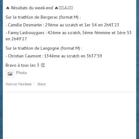
🔥 Résultats du week-end 🔥🏊‍♀️🚴🏃‍♂️
Sur le triathlon de Bergerac (format M) :
- Camille Desmartin : 29ème au scratch et 1er S4 en 2h43’23
- Fanny Lasbouygues : 42ème au scratch, 5ème féminine et 1ère S3
en 2h49’27
Sur le triathlon de Langogne (format M) :
- Christian Caumont : 134ème au scratch en 3h37’59
Bravo à tous les 3 👏
Photo
View on Facebook
·
Share