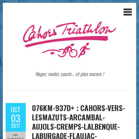
Nager, rouler, courir… et plus encore !
076KM-937D+ : CAHORS-VERS-
OCT
03
LESMAZUTS-ARCAMBAL-
AUJOLS-CREMPS-LALBENQUE-
2017
LABURGADE-FLAUJAC-
par
SuperAdmin