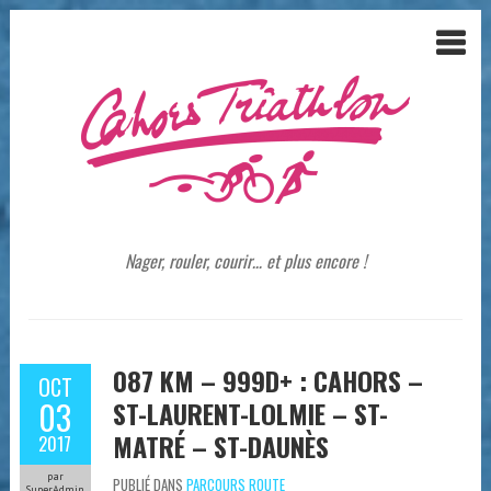
Nager, rouler, courir… et plus encore !
087 KM – 999D+ : CAHORS –
OCT
03
ST-LAURENT-LOLMIE – ST-
MATRÉ – ST-DAUNÈS
2017
par
PUBLIÉ DANS
PARCOURS ROUTE
SuperAdmin