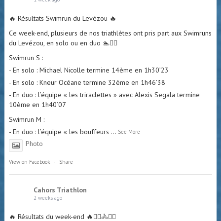
🔥 Résultats Swimrun du Levézou 🔥
Ce week-end, plusieurs de nos triathlètes ont pris part aux Swimruns
du Levézou, en solo ou en duo 🏊🏃‍♂️
Swimrun S :
- En solo : Michael Nicolle termine 14ème en 1h30’23
- En solo : Kneur Océane termine 32ème en 1h46’38
- En duo : l’équipe « les triraclettes » avec Alexis Segala termine
10ème en 1h40’07
Swimrun M :
- En duo : l’équipe « les bouffeurs
...
See More
Photo
View on Facebook
·
Share
Cahors Triathlon
2 weeks ago
🔥 Résultats du week-end 🔥🏊‍♀️🚴🏃‍♂️