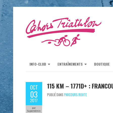
INFO-CLUB
ENTRAÎNEMENTS
BOUTIQUE
115 KM – 1771D+ : FRANCO
OCT
03
PUBLIÉ DANS
PARCOURS ROUTE
2017
par
SuperAdmin