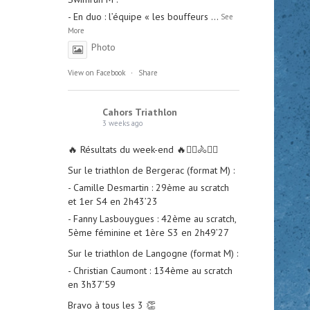
- En duo : l’équipe « les bouffeurs
...
See
More
Photo
View on Facebook
·
Share
Cahors Triathlon
3 weeks ago
🔥 Résultats du week-end 🔥🏊‍♀️🚴🏃‍♂️
Sur le triathlon de Bergerac (format M) :
- Camille Desmartin : 29ème au scratch
et 1er S4 en 2h43’23
- Fanny Lasbouygues : 42ème au scratch,
5ème féminine et 1ère S3 en 2h49’27
Sur le triathlon de Langogne (format M) :
- Christian Caumont : 134ème au scratch
en 3h37’59
Bravo à tous les 3 👏