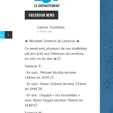
FACEBOOK NEWS
Cahors Triathlon
2 weeks ago
ts
🔥 Résultats Swimrun du Levézou 🔥
Ce week-end, plusieurs de nos triathlètes
ont pris part aux Swimruns du Levézou,
en solo ou en duo 🏊🏃‍♂️
Swimrun S :
- En solo : Michael Nicolle termine
14ème en 1h30’23
- En solo : Kneur Océane termine 32ème
en 1h46’38
- En duo : l’équipe « les triraclettes »
avec Alexis Segala termine 10ème en
1h40’07
Swimrun M :