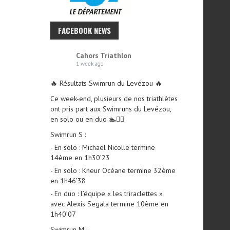
FACEBOOK NEWS
Cahors Triathlon
1 week ago
🔥 Résultats Swimrun du Levézou 🔥
Ce week-end, plusieurs de nos triathlètes
ont pris part aux Swimruns du Levézou,
en solo ou en duo 🏊🏃‍♂️
Swimrun S :
- En solo : Michael Nicolle termine
14ème en 1h30’23
- En solo : Kneur Océane termine 32ème
en 1h46’38
- En duo : l’équipe « les triraclettes »
avec Alexis Segala termine 10ème en
1h40’07
Swimrun M :