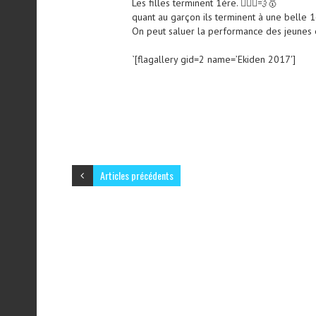
Les filles terminent 1ère.
🏃🏼‍♀️
💨
🥇
quant au garçon ils terminent à une belle 
On peut saluer la performance des jeunes e
`[flagallery gid=2 name=’Ekiden 2017′]
Articles précédents