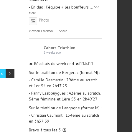
- En duo : l’équipe « les bouffeurs
...
See
More
Photo
View on Facebook
·
Share
Cahors Triathlon
2 weeks ago
🔥 Résultats du week-end 🔥🏊‍♀️🚴🏃‍♂️
Sur le triathlon de Bergerac (format M) :
ts
- Camille Desmartin : 29ème au scratch
et 1er S4 en 2h43’23
- Fanny Lasbouygues : 42ème au scratch,
5ème féminine et 1ère S3 en 2h49’27
Sur le triathlon de Langogne (format M) :
- Christian Caumont : 134ème au scratch
en 3h37’59
Bravo à tous les 3 👏