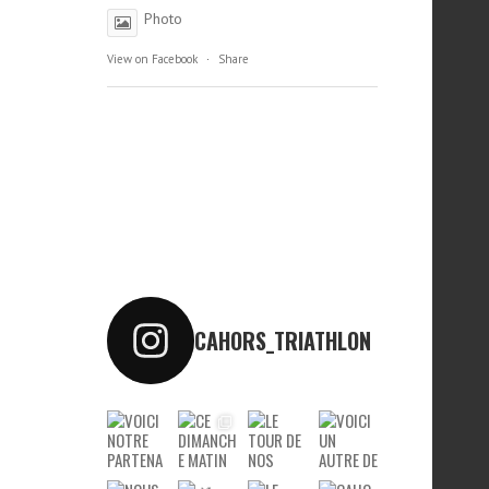
Photo
View on Facebook
·
Share
CAHORS_TRIATHLON