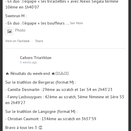
Photo
View on Facebook
·
Share
Cahors Triathlon
3 weeks ago
🔥 Résultats du week-end 🔥🏊‍♀️🚴🏃‍♂️
Sur le triathlon de Bergerac (format M) :
- Camille Desmartin : 29ème au scratch et 1er S4 en 2h43’23
- Fanny Lasbouygues : 42ème au scratch, 5ème féminine et 1ère S3
en 2h49’27
Sur le triathlon de Langogne (format M) :
- Christian Caumont : 134ème au scratch en 3h37’59
Bravo à tous les 3 👏
Photo
View on Facebook
·
Share