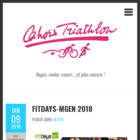
Nager, rouler, courir… et plus encore !
FITDAYS-MGEN 2018
JAN
09
PUBLIÉ DANS
ACTUS
2018
par
SuperAdmin