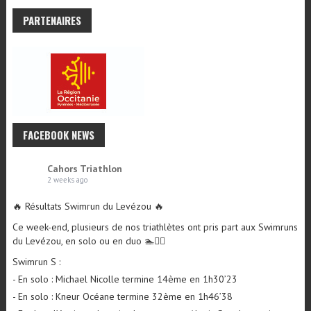
PARTENAIRES
FACEBOOK NEWS
Cahors Triathlon
2 weeks ago
🔥 Résultats Swimrun du Levézou 🔥
Ce week-end, plusieurs de nos triathlètes ont pris part aux Swimruns
du Levézou, en solo ou en duo 🏊🏃‍♂️
Swimrun S :
- En solo : Michael Nicolle termine 14ème en 1h30’23
- En solo : Kneur Océane termine 32ème en 1h46’38
- En duo : l’équipe « les triraclettes » avec Alexis Segala termine
10ème en 1h40’07
Swimrun M :
- En duo : l’équipe « les bouffeurs
...
See More