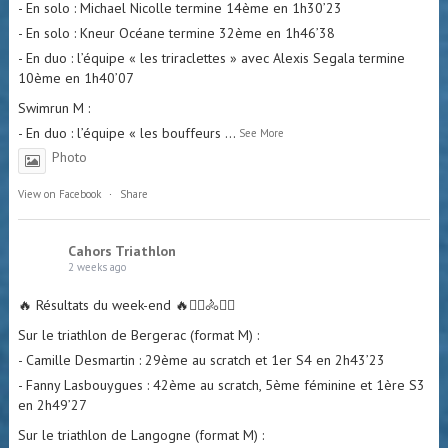
- En solo : Michael Nicolle termine 14ème en 1h30’23
- En solo : Kneur Océane termine 32ème en 1h46’38
- En duo : l’équipe « les triraclettes » avec Alexis Segala termine
10ème en 1h40’07
Swimrun M :
- En duo : l’équipe « les bouffeurs
...
See More
Photo
View on Facebook
·
Share
Cahors Triathlon
2 weeks ago
🔥 Résultats du week-end 🔥🏊‍♀️🚴🏃‍♂️
Sur le triathlon de Bergerac (format M) :
- Camille Desmartin : 29ème au scratch et 1er S4 en 2h43’23
- Fanny Lasbouygues : 42ème au scratch, 5ème féminine et 1ère S3
en 2h49’27
Sur le triathlon de Langogne (format M) :