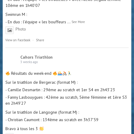
10ème en 1h40’07
Swimrun M :
- En duo : l’équipe « les bouffeurs
...
See More
Photo
View on Facebook
·
Share
Cahors Triathlon
3 weeks ago
Résultats du week-end
Sur le triathlon de Bergerac (format M) :
- Camille Desmartin : 29ème au scratch et 1er S4 en 2h43’23
- Fanny Lasbouygues : 42ème au scratch, 5ème féminine et 1ère S3
en 2h49’27
Sur le triathlon de Langogne (format M) :
- Christian Caumont : 134ème au scratch en 3h37’59
Bravo à tous les 3