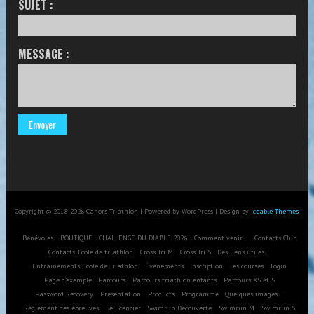
SUJET :
MESSAGE :
Copyright © 2018-2026 Cahors Triathlon | Powered by WordPress | Design by
Iceable Themes
Bénévoles
BOUTIQUE
CHALLENGE DU DIABLE 2026
Comment venir…
Contacts Club
Contacts Ecole de triathlon
Cross Tri M
Cross Tri S
Des liens utiles…
Entrainements Ecole de Triathlon
Évènements
Inscription
Les courses
Login
Page d’exemple
Parcours
Parcours triathlon enfants
Parcours XS et S
Password Recovery
Présentation
Products
Programme
Quelques images…
Règlement des épreuves
Se licencier
Swimrun Découverte
Swimrun M
Swimrun S