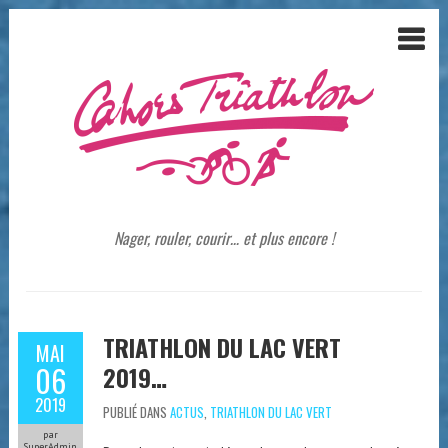
Nager, rouler, courir… et plus encore !
TRIATHLON DU LAC VERT
MAI
06
2019…
2019
PUBLIÉ DANS
ACTUS
,
TRIATHLON DU LAC VERT
par
SuperAdmin