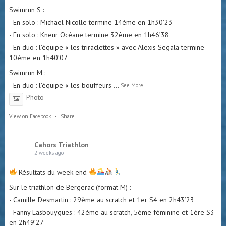
Swimrun S :
- En solo : Michael Nicolle termine 14ème en 1h30’23
- En solo : Kneur Océane termine 32ème en 1h46’38
- En duo : l’équipe « les triraclettes » avec Alexis Segala termine
10ème en 1h40’07
Swimrun M :
- En duo : l’équipe « les bouffeurs
...
See More
Photo
View on Facebook
·
Share
Cahors Triathlon
2 weeks ago
Résultats du week-end
Sur le triathlon de Bergerac (format M) :
- Camille Desmartin : 29ème au scratch et 1er S4 en 2h43’23
- Fanny Lasbouygues : 42ème au scratch, 5ème féminine et 1ère S3
en 2h49’27