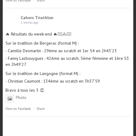
View on Facebook
·
Share
Cahors Triathlon
2 weeks ago
🔥 Résultats du week-end 🔥🏊‍♀️🚴🏃‍♂️
Sur le triathlon de Bergerac (format M) :
- Camille Desmartin : 29ème au scratch et 1er S4 en 2h43’23
- Fanny Lasbouygues : 42ème au scratch, 5ème féminine et 1ère S3
en 2h49’27
Sur le triathlon de Langogne (format M) :
- Christian Caumont : 134ème au scratch en 3h37’59
Bravo à tous les 3 👏
Photo
View on Facebook
·
Share