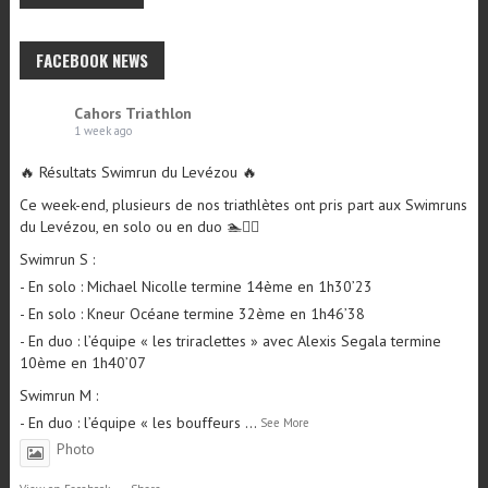
FACEBOOK NEWS
Cahors Triathlon
1 week ago
🔥 Résultats Swimrun du Levézou 🔥
Ce week-end, plusieurs de nos triathlètes ont pris part aux Swimruns
du Levézou, en solo ou en duo 🏊🏃‍♂️
Swimrun S :
- En solo : Michael Nicolle termine 14ème en 1h30’23
- En solo : Kneur Océane termine 32ème en 1h46’38
- En duo : l’équipe « les triraclettes » avec Alexis Segala termine
10ème en 1h40’07
Swimrun M :
- En duo : l’équipe « les bouffeurs
...
See More
Photo