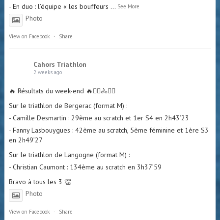
- En duo : l’équipe « les bouffeurs
...
See More
Photo
View on Facebook
·
Share
Cahors Triathlon
2 weeks ago
🔥 Résultats du week-end 🔥🏊‍♀️🚴🏃‍♂️
Sur le triathlon de Bergerac (format M) :
- Camille Desmartin : 29ème au scratch et 1er S4 en 2h43’23
- Fanny Lasbouygues : 42ème au scratch, 5ème féminine et 1ère S3
en 2h49’27
Sur le triathlon de Langogne (format M) :
- Christian Caumont : 134ème au scratch en 3h37’59
Bravo à tous les 3 👏
Photo
View on Facebook
·
Share