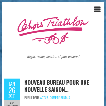
Nager, rouler, courir… et plus encore !
NOUVEAU BUREAU POUR UNE
JAN
26
NOUVELLE SAISON…
2021
PUBLIÉ DANS
ACTUS
,
COMPTE-RENDUS
par
SuperAdmin