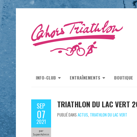
INFO-CLUB
ENTRAÎNEMENTS
BOUTIQUE
TRIATHLON DU LAC VERT 2
SEP
07
PUBLIÉ DANS
ACTUS
,
TRIATHLON DU LAC VERT
2021
par
SuperAdmin