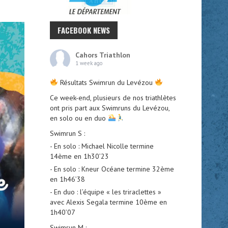
FACEBOOK NEWS
Cahors Triathlon
1 week ago
Résultats Swimrun du Levézou
Ce week-end, plusieurs de nos triathlètes
ont pris part aux Swimruns du Levézou,
en solo ou en duo
Swimrun S :
- En solo : Michael Nicolle termine
14ème en 1h30’23
- En solo : Kneur Océane termine 32ème
en 1h46’38
- En duo : l’équipe « les triraclettes »
avec Alexis Segala termine 10ème en
1h40’07
Swimrun M :