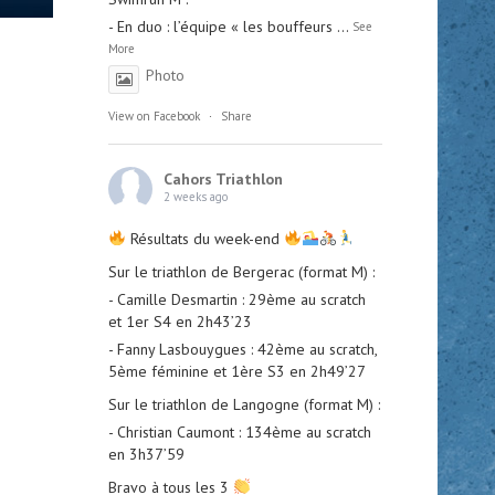
- En duo : l’équipe « les bouffeurs
...
See
More
Photo
View on Facebook
·
Share
Cahors Triathlon
2 weeks ago
Résultats du week-end
Sur le triathlon de Bergerac (format M) :
- Camille Desmartin : 29ème au scratch
et 1er S4 en 2h43’23
- Fanny Lasbouygues : 42ème au scratch,
5ème féminine et 1ère S3 en 2h49’27
Sur le triathlon de Langogne (format M) :
- Christian Caumont : 134ème au scratch
en 3h37’59
Bravo à tous les 3