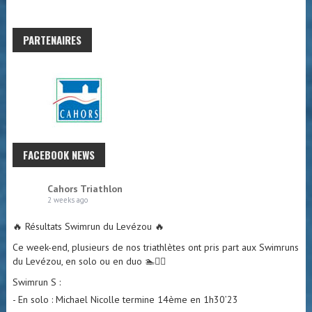
PARTENAIRES
FACEBOOK NEWS
Cahors Triathlon
2 weeks ago
🔥 Résultats Swimrun du Levézou 🔥
Ce week-end, plusieurs de nos triathlètes ont pris part aux Swimruns
du Levézou, en solo ou en duo 🏊🏃‍♂️
Swimrun S :
- En solo : Michael Nicolle termine 14ème en 1h30’23
- En solo : Kneur Océane termine 32ème en 1h46’38
- En duo : l’équipe « les triraclettes » avec Alexis Segala termine
10ème en 1h40’07
Swimrun M :