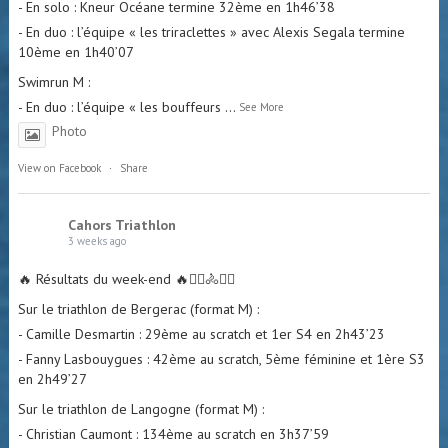
- En duo : l’équipe « les bouffeurs
...
See More
Photo
View on Facebook
·
Share
Cahors Triathlon
3 weeks ago
🔥 Résultats du week-end 🔥🏊‍♀️🚴🏃‍♂️
Sur le triathlon de Bergerac (format M) :
- Camille Desmartin : 29ème au scratch et 1er S4 en 2h43’23
- Fanny Lasbouygues : 42ème au scratch, 5ème féminine et 1ère S3
en 2h49’27
Sur le triathlon de Langogne (format M) :
- Christian Caumont : 134ème au scratch en 3h37’59
Bravo à tous les 3 👏
Photo
View on Facebook
·
Share