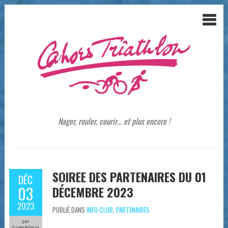
Nager, rouler, courir… et plus encore !
SOIREE DES PARTENAIRES DU 01
DÉC
03
DÉCEMBRE 2023
2023
PUBLIÉ DANS
INFO-CLUB
,
PARTENAIRES
par
SuperAdmin