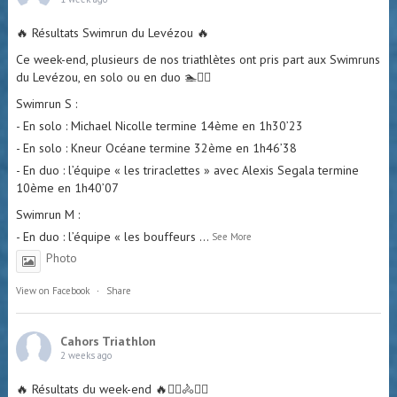
🔥 Résultats Swimrun du Levézou 🔥
Ce week-end, plusieurs de nos triathlètes ont pris part aux Swimruns
du Levézou, en solo ou en duo 🏊🏃‍♂️
Swimrun S :
- En solo : Michael Nicolle termine 14ème en 1h30’23
- En solo : Kneur Océane termine 32ème en 1h46’38
- En duo : l’équipe « les triraclettes » avec Alexis Segala termine
10ème en 1h40’07
Swimrun M :
- En duo : l’équipe « les bouffeurs
...
See More
Photo
View on Facebook
·
Share
Cahors Triathlon
2 weeks ago
🔥 Résultats du week-end 🔥🏊‍♀️🚴🏃‍♂️